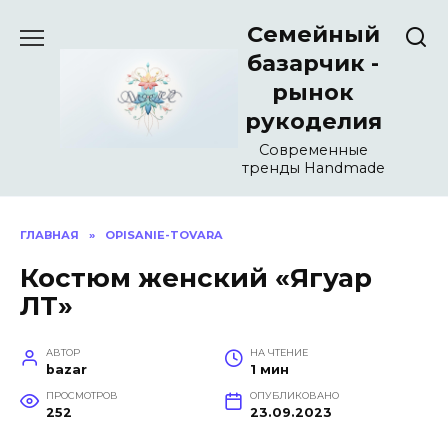
Перейти
Семейный
к
содержанию
базарчик -
рынок
рукоделия
Современные
тренды Handmade
ГЛАВНАЯ
»
OPISANIE-TOVARA
Костюм женский «Ягуар
ЛТ»
АВТОР
НА ЧТЕНИЕ
bazar
1 мин
ПРОСМОТРОВ
ОПУБЛИКОВАНО
252
23.09.2023