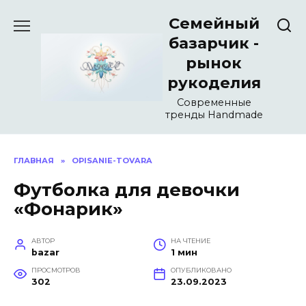
Перейти
Семейный
к
содержанию
базарчик -
рынок
рукоделия
Современные
тренды Handmade
ГЛАВНАЯ
»
OPISANIE-TOVARA
Футболка для девочки
«Фонарик»
АВТОР
НА ЧТЕНИЕ
bazar
1 мин
ПРОСМОТРОВ
ОПУБЛИКОВАНО
302
23.09.2023