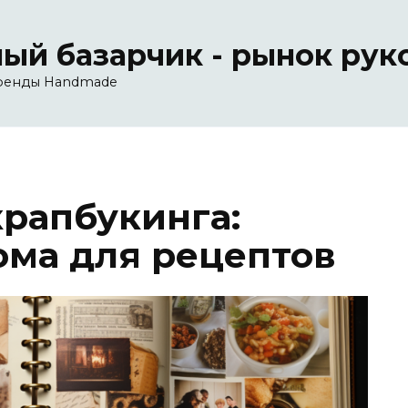
ый базарчик - рынок рук
ренды Handmade
крапбукинга:
ома для рецептов