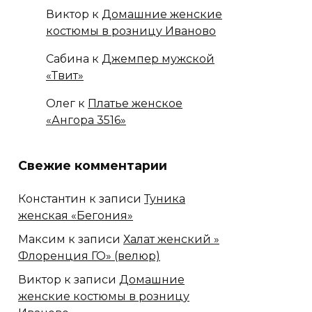
Виктор
к
Домашние женские
костюмы в розницу Иваново
Сабина
к
Джемпер мужской
«Твит»
Олег
к
Платье женское
«Ангора 3516»
Свежие комментарии
Константин
к записи
Туника
женская «Бегония»
Максим
к записи
Халат женский »
Флоренция ГО» (велюр)
Виктор
к записи
Домашние
женские костюмы в розницу