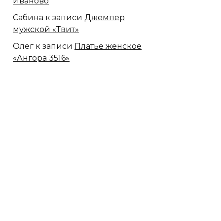
Иваново
Сабина
к записи
Джемпер
мужской «Твит»
Олег
к записи
Платье женское
«Ангора 3516»