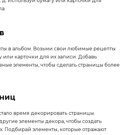
. д. Используй бумагу или карточки для
а.
в
пты в альбом. Возьми свои любимые рецепты
у или карточки для их записи. Добавь
ные элементы, чтобы сделать страницы более
аниц
астало время декорировать страницы.
 другие элементы декора, чтобы создать
. Подбирай элементы, которые отражают