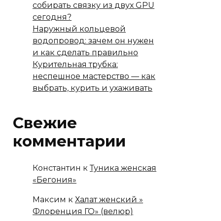
собирать связку из двух GPU
сегодня?
Наружный кольцевой
водопровод: зачем он нужен
и как сделать правильно
Курительная трубка:
неспешное мастерство — как
выбрать, курить и ухаживать
Свежие
комментарии
Константин
к
Туника женская
«Бегония»
Максим
к
Халат женский »
Флоренция ГО» (велюр)