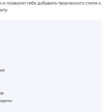
о и позволит тебе добавить творческого стиля к
ыту.
ия
ов
азделы