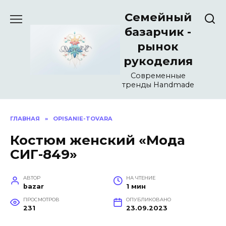
Перейти
Семейный
к
содержанию
базарчик -
рынок
рукоделия
Современные
тренды Handmade
ГЛАВНАЯ
»
OPISANIE-TOVARA
Костюм женский «Мода
СИГ-849»
АВТОР
НА ЧТЕНИЕ
bazar
1 мин
ПРОСМОТРОВ
ОПУБЛИКОВАНО
231
23.09.2023