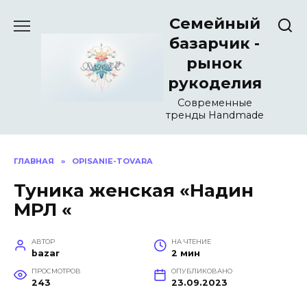
Перейти
Семейный
к
содержанию
базарчик -
рынок
рукоделия
Современные
тренды Handmade
ГЛАВНАЯ
»
OPISANIE-TOVARA
Туника женская «Надин
МРЛ «
АВТОР
НА ЧТЕНИЕ
bazar
2 мин
ПРОСМОТРОВ
ОПУБЛИКОВАНО
243
23.09.2023