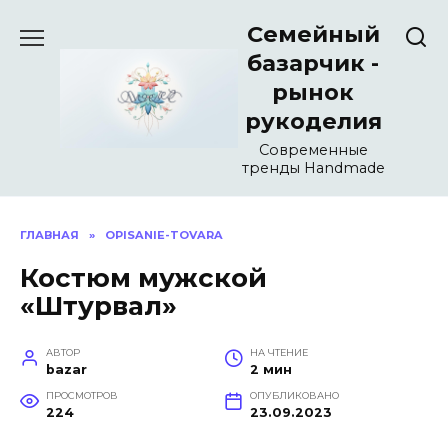
Перейти
Семейный
к
содержанию
базарчик -
рынок
рукоделия
Современные
тренды Handmade
ГЛАВНАЯ
»
OPISANIE-TOVARA
Костюм мужской
«Штурвал»
АВТОР
НА ЧТЕНИЕ
bazar
2 мин
ПРОСМОТРОВ
ОПУБЛИКОВАНО
224
23.09.2023