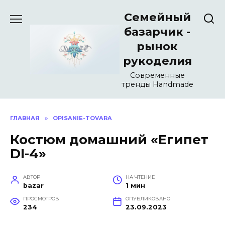
Перейти
Семейный
к
содержанию
базарчик -
рынок
рукоделия
Современные
тренды Handmade
ГЛАВНАЯ
»
OPISANIE-TOVARA
Костюм домашний «Египет
DI-4»
АВТОР
НА ЧТЕНИЕ
bazar
1 мин
ПРОСМОТРОВ
ОПУБЛИКОВАНО
234
23.09.2023