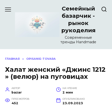
Перейти
Семейный
к
содержанию
базарчик -
рынок
рукоделия
Современные
тренды Handmade
ГЛАВНАЯ
»
OPISANIE-TOVARA
Халат женский «Джинс 1212
» (велюр) на пуговицах
АВТОР
НА ЧТЕНИЕ
bazar
2 мин
ПРОСМОТРОВ
ОПУБЛИКОВАНО
452
23.09.2023