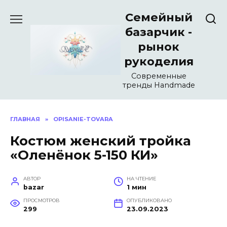
Перейти
Семейный
к
содержанию
базарчик -
рынок
рукоделия
Современные
тренды Handmade
ГЛАВНАЯ
»
OPISANIE-TOVARA
Костюм женский тройка
«Оленёнок 5-150 КИ»
АВТОР
НА ЧТЕНИЕ
bazar
1 мин
ПРОСМОТРОВ
ОПУБЛИКОВАНО
299
23.09.2023