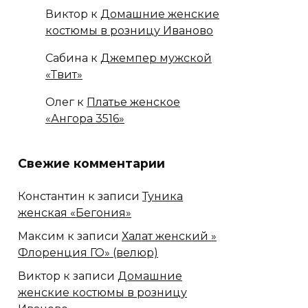
Виктор
к
Домашние женские
костюмы в розницу Иваново
Сабина
к
Джемпер мужской
«Твит»
Олег
к
Платье женское
«Ангора 3516»
Свежие комментарии
Константин
к записи
Туника
женская «Бегония»
Максим
к записи
Халат женский »
Флоренция ГО» (велюр)
Виктор
к записи
Домашние
женские костюмы в розницу