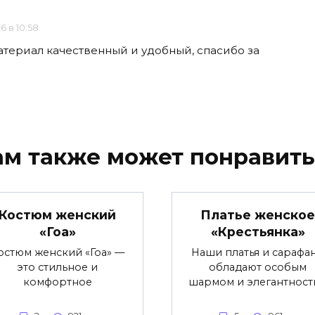
6 в 10:58
атериал качественный и удобный, спасибо за
ам также может понравить
Костюм женский
Платье женское
«Гоа»
«Крестьянка»
остюм женский «Гоа» —
Наши платья и сарафа
это стильное и
обладают особым
комфортное
шармом и элегантност