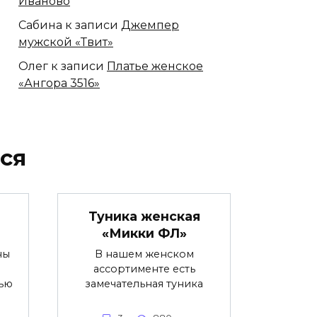
Иваново
Сабина
к записи
Джемпер
мужской «Твит»
Олег
к записи
Платье женское
«Ангора 3516»
ся
Туника женская
«Микки ФЛ»
ны
В нашем женском
ассортименте есть
ью
замечательная туника