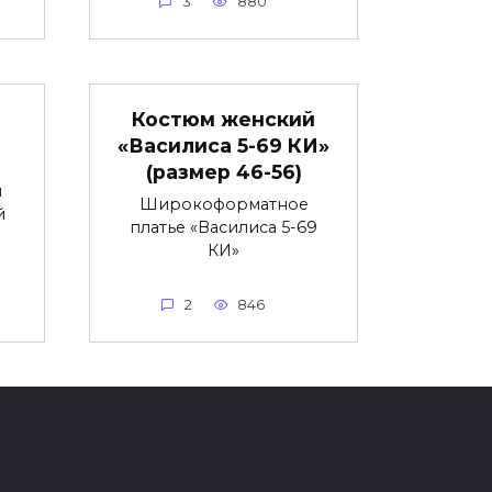
3
880
Костюм женский
«Василиса 5-69 КИ»
(размер 46-56)
и
Широкоформатное
й
платье «Василиса 5-69
КИ»
2
846