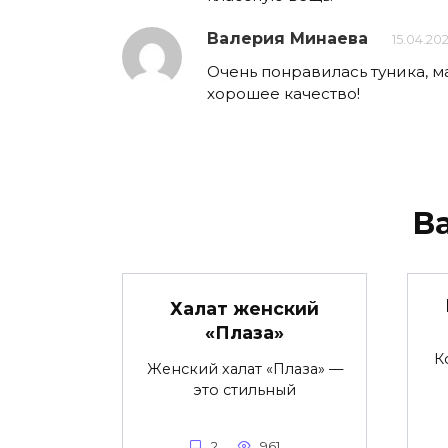
Валерия Минаева
15.04.202
Очень понравилась туника, м
хорошее качество!
В
Халат женский
«Плаза»
К
Женский халат «Плаза» —
это стильный
2
961