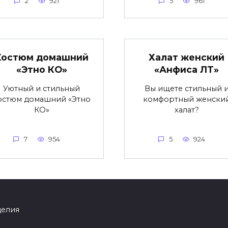
2
921
5
961
Костюм домашний
Халат женский
«Этно КО»
«Анфиса ЛТ»
Уютный и стильный
Вы ищете стильный 
остюм домашний «Этно
комфортный женски
КО»
халат?
7
954
5
924
делия