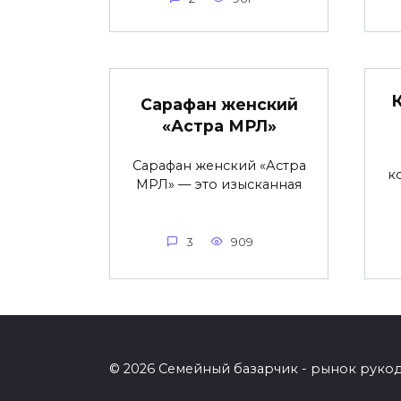
Сарафан женский
«Астра МРЛ»
Сарафан женский «Астра
к
МРЛ» — это изысканная
3
909
© 2026 Семейный базарчик - рынок руко