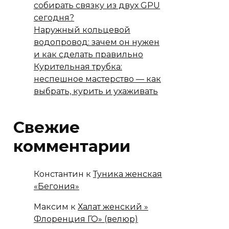
собирать связку из двух GPU
сегодня?
Наружный кольцевой
водопровод: зачем он нужен
и как сделать правильно
Курительная трубка:
неспешное мастерство — как
выбрать, курить и ухаживать
Свежие
комментарии
Константин
к
Туника женская
«Бегония»
Максим
к
Халат женский »
Флоренция ГО» (велюр)