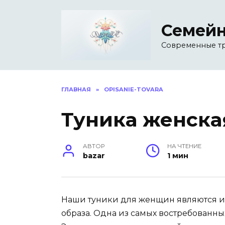
Перейти
к
Семейн
содержанию
Современные т
ГЛАВНАЯ
»
OPISANIE-TOVARA
Туника женска
АВТОР
НА ЧТЕНИЕ
bazar
1 мин
Наши туники для женщин являются и
образа. Одна из самых востребованн