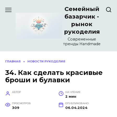
Перейти
Семейный
к
содержанию
базарчик -
рынок
рукоделия
Современные
тренды Handmade
ГЛАВНАЯ
»
НОВОСТИ РУКОДЕЛИЯ
34. Как сделать красивые
броши и булавки
АВТОР
НА ЧТЕНИЕ
2 мин
ПРОСМОТРОВ
ОПУБЛИКОВАНО
309
06.04.2024