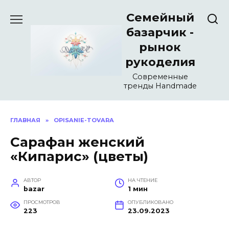
Перейти
Семейный
к
содержанию
базарчик -
рынок
рукоделия
Современные
тренды Handmade
ГЛАВНАЯ
»
OPISANIE-TOVARA
Сарафан женский
«Кипарис» (цветы)
АВТОР
НА ЧТЕНИЕ
bazar
1 мин
ПРОСМОТРОВ
ОПУБЛИКОВАНО
223
23.09.2023