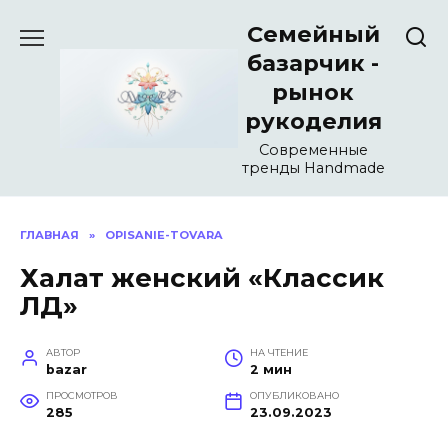
Перейти
Семейный
к
содержанию
базарчик -
рынок
рукоделия
Современные
тренды Handmade
ГЛАВНАЯ
»
OPISANIE-TOVARA
Халат женский «Классик
ЛД»
АВТОР
НА ЧТЕНИЕ
bazar
2 мин
ПРОСМОТРОВ
ОПУБЛИКОВАНО
285
23.09.2023