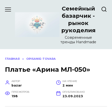
Перейти
Семейный
к
содержанию
базарчик -
рынок
рукоделия
Современные
тренды Handmade
ГЛАВНАЯ
»
OPISANIE-TOVARA
Платье «Арина МЛ-050»
АВТОР
НА ЧТЕНИЕ
bazar
2 мин
ПРОСМОТРОВ
ОПУБЛИКОВАНО
198
23.09.2023