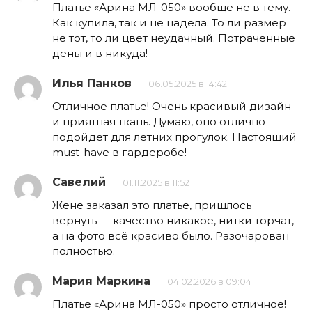
Платье «Арина МЛ-050» вообще не в тему.
Как купила, так и не надела. То ли размер
не тот, то ли цвет неудачный. Потраченные
деньги в никуда!
Илья Панков
06.05.2025 в 14:42
Отличное платье! Очень красивый дизайн
и приятная ткань. Думаю, оно отлично
подойдет для летних прогулок. Настоящий
must-have в гардеробе!
Савелий
01.11.2025 в 11:52
Жене заказал это платье, пришлось
вернуть — качество никакое, нитки торчат,
а на фото всё красиво было. Разочарован
полностью.
Мария Маркина
04.02.2026 в 09:04
Платье «Арина МЛ-050» просто отличное!