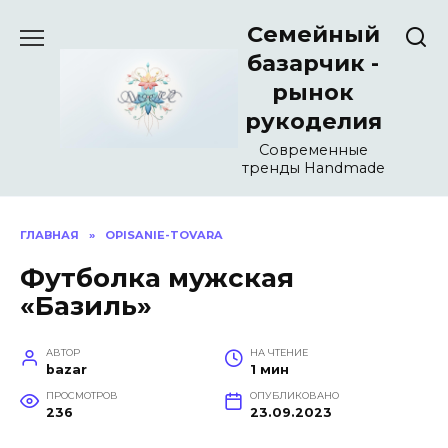
Перейти
Семейный
к
содержанию
базарчик -
рынок
рукоделия
Современные
тренды Handmade
ГЛАВНАЯ
»
OPISANIE-TOVARA
Футболка мужская
«Базиль»
АВТОР
НА ЧТЕНИЕ
bazar
1 мин
ПРОСМОТРОВ
ОПУБЛИКОВАНО
236
23.09.2023