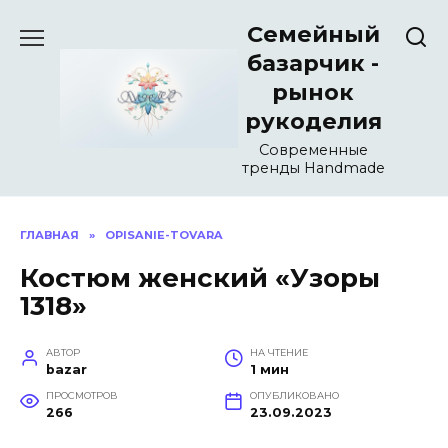
Перейти
Семейный
к
содержанию
базарчик -
рынок
рукоделия
Современные
тренды Handmade
ГЛАВНАЯ
»
OPISANIE-TOVARA
Костюм женский «Узоры
1318»
АВТОР
НА ЧТЕНИЕ
bazar
1 мин
ПРОСМОТРОВ
ОПУБЛИКОВАНО
266
23.09.2023