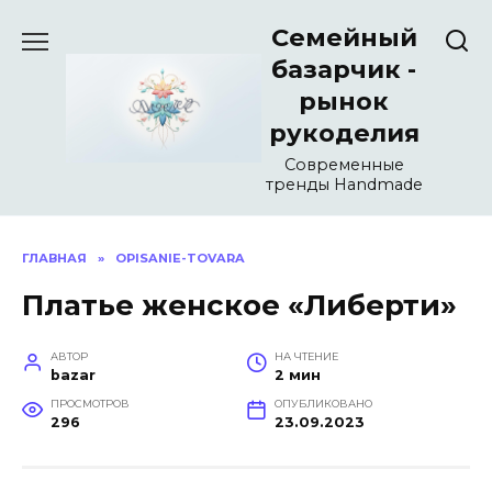
Перейти
Семейный
к
содержанию
базарчик -
рынок
рукоделия
Современные
тренды Handmade
ГЛАВНАЯ
»
OPISANIE-TOVARA
Платье женское «Либерти»
АВТОР
НА ЧТЕНИЕ
bazar
2 мин
ПРОСМОТРОВ
ОПУБЛИКОВАНО
296
23.09.2023