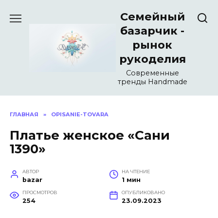
Перейти
Семейный
к
содержанию
базарчик -
рынок
рукоделия
Современные
тренды Handmade
ГЛАВНАЯ
»
OPISANIE-TOVARA
Платье женское «Сани
1390»
АВТОР
НА ЧТЕНИЕ
bazar
1 мин
ПРОСМОТРОВ
ОПУБЛИКОВАНО
254
23.09.2023