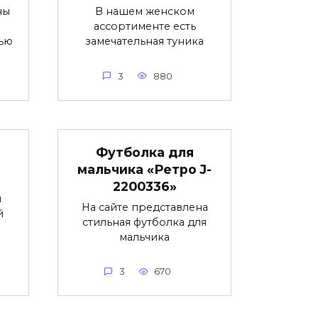
ны
В нашем женском
ассортименте есть
ью
замечательная туника
3
880
Футболка для
мальчика «Ретро J-
2200336»
и
На сайте представлена
й
стильная футболка для
мальчика
3
670