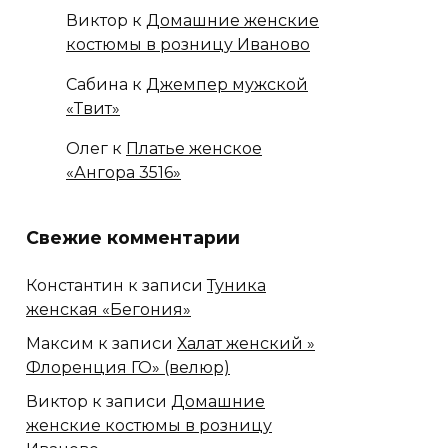
Виктор
к
Домашние женские
костюмы в розницу Иваново
Сабина
к
Джемпер мужской
«Твит»
Олег
к
Платье женское
«Ангора 3516»
Свежие комментарии
Константин
к записи
Туника
женская «Бегония»
Максим
к записи
Халат женский »
Флоренция ГО» (велюр)
Виктор
к записи
Домашние
женские костюмы в розницу