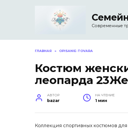
Перейти
к
Семейн
содержанию
Современные т
ГЛАВНАЯ
»
OPISANIE-TOVARA
Костюм женск
леопарда 23Же
АВТОР
НА ЧТЕНИЕ
bazar
1 мин
Коллекция спортивных костюмов для