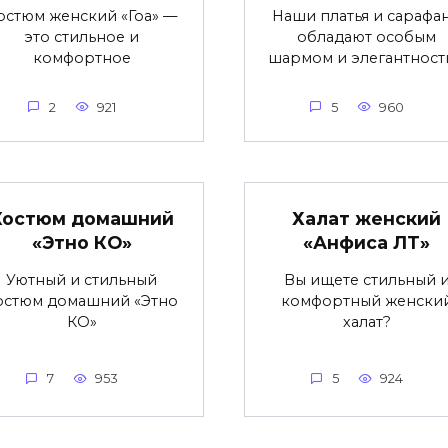
остюм женский «Гоа» —
Наши платья и сарафа
это стильное и
обладают особым
комфортное
шармом и элегантност
2
921
5
960
Костюм домашний
Халат женский
«Этно КО»
«Анфиса ЛТ»
Уютный и стильный
Вы ищете стильный 
остюм домашний «Этно
комфортный женски
КО»
халат?
7
953
5
924