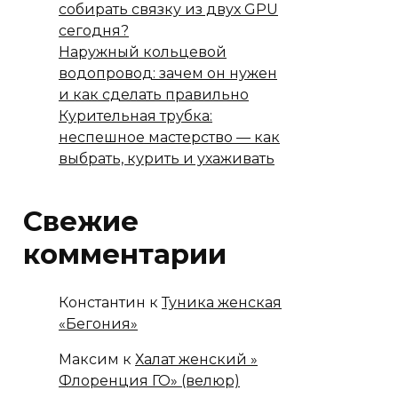
собирать связку из двух GPU
сегодня?
Наружный кольцевой
водопровод: зачем он нужен
и как сделать правильно
Курительная трубка:
неспешное мастерство — как
выбрать, курить и ухаживать
Свежие
комментарии
Константин
к
Туника женская
«Бегония»
Максим
к
Халат женский »
Флоренция ГО» (велюр)