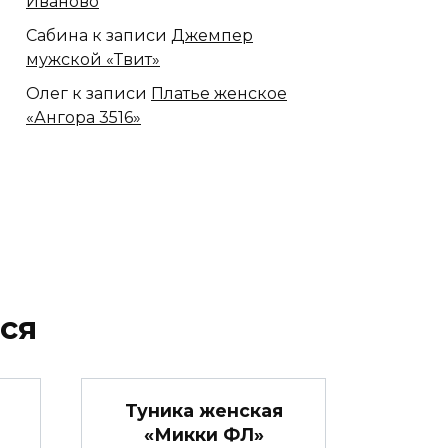
Иваново
Сабина
к записи
Джемпер
мужской «Твит»
Олег
к записи
Платье женское
«Ангора 3516»
ся
Туника женская
«Микки ФЛ»