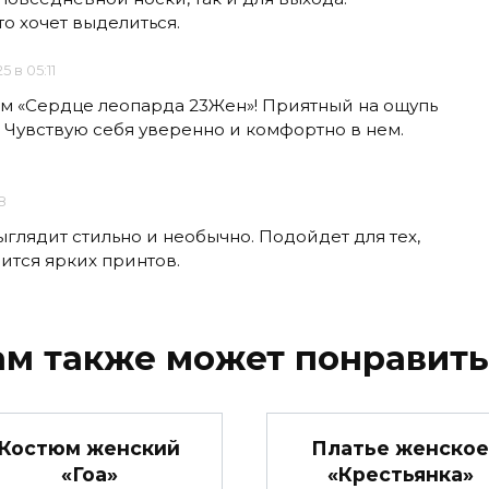
то хочет выделиться.
5 в 05:11
м «Сердце леопарда 23Жен»! Приятный на ощупь
 Чувствую себя уверенно и комфортно в нем.
8
глядит стильно и необычно. Подойдет для тех,
оится ярких принтов.
ам также может понравить
Костюм женский
Платье женское
«Гоа»
«Крестьянка»