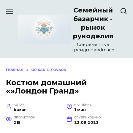
Перейти
Семейный
к
содержанию
базарчик -
рынок
рукоделия
Современные
тренды Handmade
ГЛАВНАЯ
»
OPISANIE-TOVARA
Костюм домашний
«»Лондон Гранд»
АВТОР
НА ЧТЕНИЕ
bazar
1 мин
ПРОСМОТРОВ
ОПУБЛИКОВАНО
215
23.09.2023